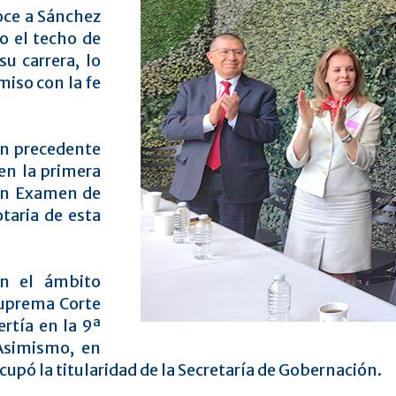
noce a Sánchez
o el techo de
su carrera, lo
iso con la fe
un precedente
en la primera
un Examen de
otaria de esta
en el ámbito
 Suprema Corte
ertía en la 9ª
Asimismo, en
cupó la titularidad de la Secretaría de Gobernación.