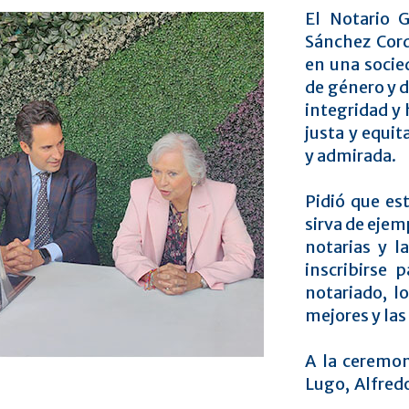
El Notario 
Sánchez Cord
en una socie
de género y d
integridad y 
justa y equit
y admirada.
Pidió que es
sirva de ejem
notarias y l
inscribirse 
notariado, l
mejores y la
A la ceremon
Lugo, Alfred