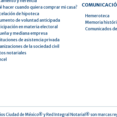
tamento y herencia
COMUNICACIÓ
é hacer cuando quiera comprar mi casa?
celación de hipoteca
Hemeroteca
umento de voluntad anticipada
Memoria histór
icipación en materia electoral
Comunicados de
ueña y mediana empresa
ituciones de asistencia privada
nizaciones de la sociedad civil
os notariales
ncel
ios Ciudad de México®️ y Red Integral Notarial®️ son marcas re