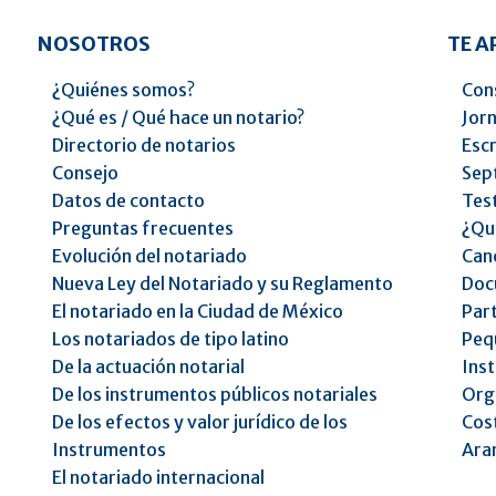
NOSOTROS
TE 
¿Quiénes somos?
Cons
¿Qué es / Qué hace un notario?
Jorn
Directorio de notarios
Escr
Consejo
Sep
Datos de contacto
Tes
Preguntas frecuentes
¿Qu
Evolución del notariado
Can
Nueva Ley del Notariado y su Reglamento
Doc
El notariado en la Ciudad de México
Part
Los notariados de tipo latino
Peq
De la actuación notarial
Inst
De los instrumentos públicos notariales
Orga
De los efectos y valor jurídico de los
Cost
Instrumentos
Ara
El notariado internacional