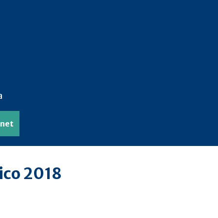
a
anet
ico 2018