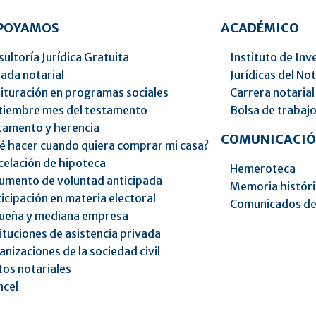
APOYAMOS
ACADÉMICO
ultoría Jurídica Gratuita
Instituto de Inv
ada notarial
Jurídicas del No
ituración en programas sociales
Carrera notarial
tiembre mes del testamento
Bolsa de trabaj
tamento y herencia
COMUNICACIÓ
é hacer cuando quiera comprar mi casa?
celación de hipoteca
Hemeroteca
umento de voluntad anticipada
Memoria histór
icipación en materia electoral
Comunicados de
ueña y mediana empresa
ituciones de asistencia privada
nizaciones de la sociedad civil
os notariales
ncel