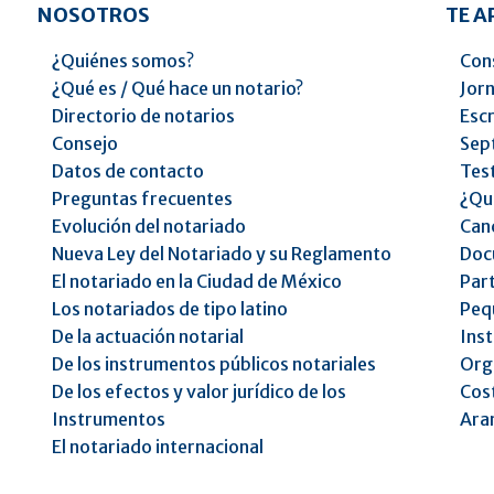
NOSOTROS
TE 
¿Quiénes somos?
Cons
¿Qué es / Qué hace un notario?
Jorn
Directorio de notarios
Escr
Consejo
Sep
Datos de contacto
Tes
Preguntas frecuentes
¿Qu
Evolución del notariado
Can
Nueva Ley del Notariado y su Reglamento
Doc
El notariado en la Ciudad de México
Part
Los notariados de tipo latino
Peq
De la actuación notarial
Inst
De los instrumentos públicos notariales
Orga
De los efectos y valor jurídico de los
Cost
Instrumentos
Ara
El notariado internacional