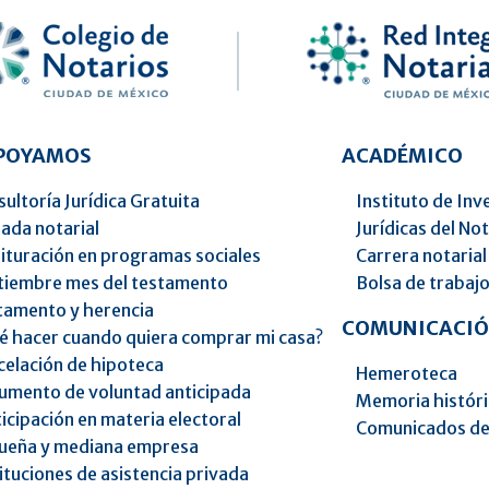
APOYAMOS
ACADÉMICO
ultoría Jurídica Gratuita
Instituto de Inv
ada notarial
Jurídicas del No
ituración en programas sociales
Carrera notarial
tiembre mes del testamento
Bolsa de trabaj
tamento y herencia
COMUNICACIÓ
é hacer cuando quiera comprar mi casa?
celación de hipoteca
Hemeroteca
umento de voluntad anticipada
Memoria histór
icipación en materia electoral
Comunicados de
ueña y mediana empresa
ituciones de asistencia privada