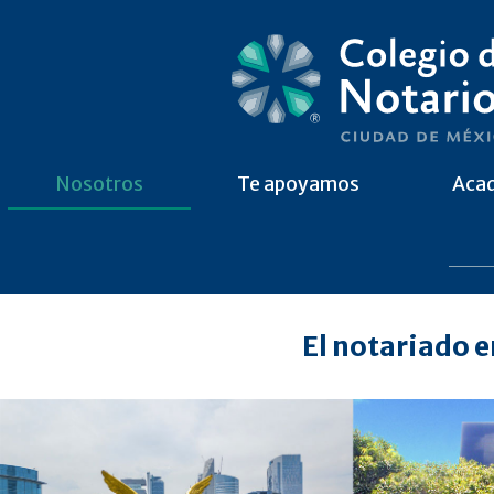
Nosotros
Te apoyamos
Aca
El notariado e