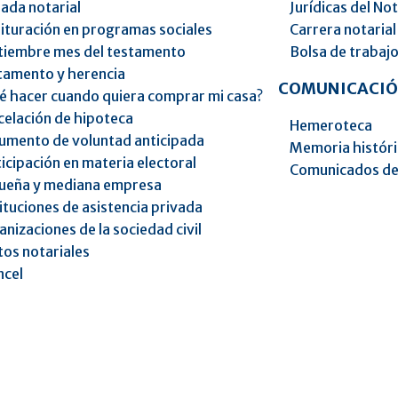
ada notarial
Jurídicas del No
ituración en programas sociales
Carrera notarial
tiembre mes del testamento
Bolsa de trabaj
tamento y herencia
COMUNICACIÓ
é hacer cuando quiera comprar mi casa?
celación de hipoteca
Hemeroteca
umento de voluntad anticipada
Memoria histór
icipación en materia electoral
Comunicados de
ueña y mediana empresa
ituciones de asistencia privada
nizaciones de la sociedad civil
os notariales
ncel