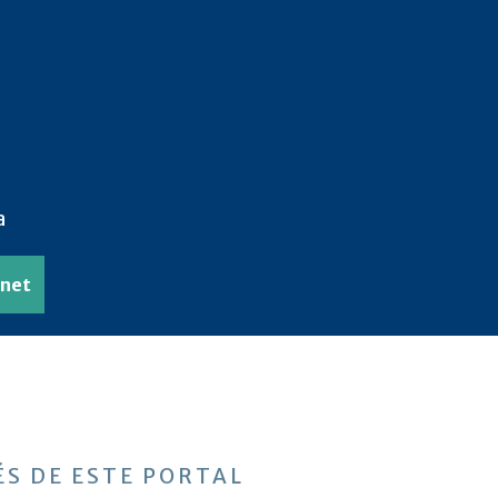
a
anet
S DE ESTE PORTAL