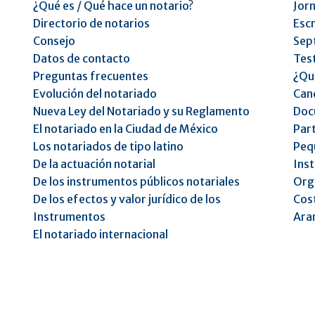
¿Qué es / Qué hace un notario?
Jorn
Directorio de notarios
Escr
Consejo
Sep
Datos de contacto
Tes
Preguntas frecuentes
¿Qu
Evolución del notariado
Can
Nueva Ley del Notariado y su Reglamento
Doc
El notariado en la Ciudad de México
Part
Los notariados de tipo latino
Peq
De la actuación notarial
Inst
De los instrumentos públicos notariales
Orga
De los efectos y valor jurídico de los
Cost
Instrumentos
Ara
El notariado internacional