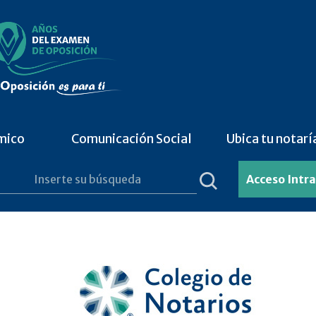
mico
Comunicación Social
Ubica tu notarí
Acceso Intr