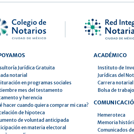
APOYAMOS
ACADÉMICO
ultoría Jurídica Gratuita
Instituto de Inv
ada notarial
Jurídicas del No
ituración en programas sociales
Carrera notarial
tiembre mes del testamento
Bolsa de trabaj
tamento y herencia
COMUNICACIÓ
é hacer cuando quiera comprar mi casa?
celación de hipoteca
Hemeroteca
umento de voluntad anticipada
Memoria histór
icipación en materia electoral
Comunicados de