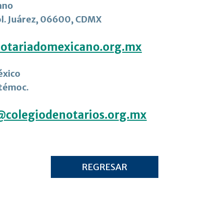
ano
ol. Juárez, 06600, CDMX
otariadomexicano.org.mx
éxico
htémoc.
colegiodenotarios.org.mx
REGRESAR