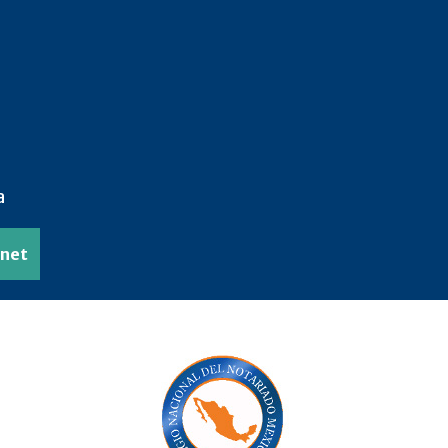
a
anet